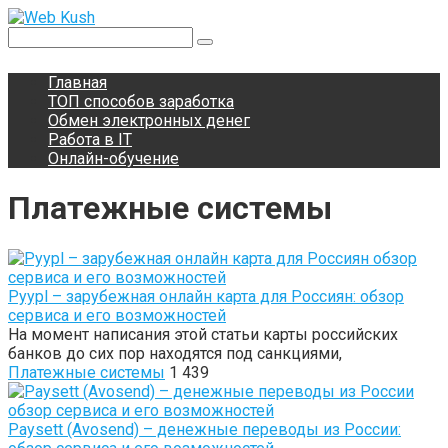
Перейти
к
Поиск:
контенту
Главная
ТОП способов заработка
Обмен электронных денег
Работа в IT
Онлайн-обучение
Платежные системы
Pyypl – зарубежная онлайн карта для Россиян: обзор
сервиса и его возможностей
На момент написания этой статьи карты российских
банков до сих пор находятся под санкциями,
Платежные системы
1 439
Paysett (Avosend) – денежные переводы из России: