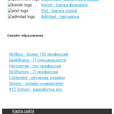
Kwork - биржа фриланса
Etxt - биржа статей
Admitad - партнерки
Онлайн-образование
Skillbox - более 150 профессий
GeekBrains - IT-специальности
Нетология - топ-профессии
Skillfactory - IT-профессии
Contented - обучение дизайну
Skypro - онлайн-университет
XYZ School - разработка игр
Карта сайта